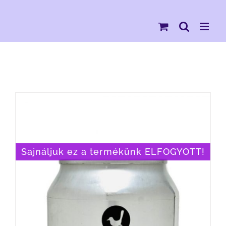
Kihagyás
Sajnáljuk ez a termékünk ELFOGYOTT!