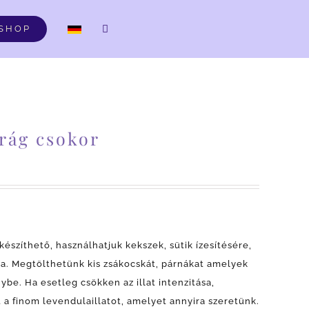
DE
SHOP
irág csokor
észíthető, használhatjuk kekszek, sütik ízesítésére,
va.
Megtölthetünk kis zsákocskát, párnákat amelyek
nybe. Ha esetleg csökken az illat intenzitása,
t a finom levendulaillatot, amelyet annyira szeretünk.