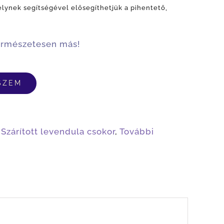
elynek segítségével elősegíthetjük a pihentető,
ermészetesen más!
SZEM
,
Szárított levendula csokor
,
További