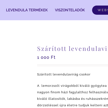
LEVENDULA TERMÉKEK
VISZONTELADÓK
WEB
Szárított levendulav
1 000
Ft
Szárított levendulavirág csokor
A lemorzsolt virágokból kiváló gyógytea k
nagyon finom házi fagylalthoz felhasznál
kiváló illatosítók, lakásba és ruhásszekré
dörzsöléssel újra életre tudjuk kelteni az