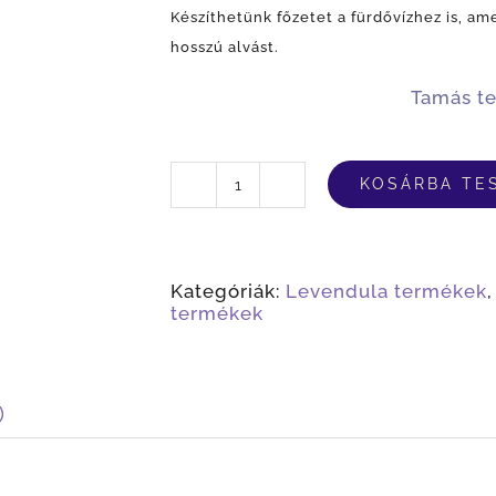
Készíthetünk főzetet a fürdővízhez is, am
hosszú alvást.
Tamás t
KOSÁRBA TE
Szárított
levendulavirág
csokor
mennyiség
Kategóriák:
Levendula termékek
termékek
)