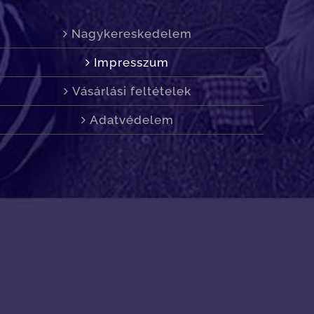
Nagykereskedelem
Impresszum
Vásárlási feltételek
Adatvédelem