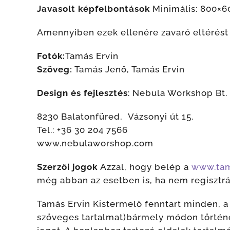
Javasolt képfelbontások
Minimális: 800×6
Amennyiben ezek ellenére zavaró eltérést t
Fotók:
Tamás Ervin
Szöveg:
Tamás Jenő, Tamás Ervin
Design és fejlesztés
: Nebula Workshop Bt.
8230 Balatonfüred, Vázsonyi út 15.
Tel.: +36 30 204 7566
www.nebulaworshop.com
Szerzői jogok
Azzal, hogy belép a
www.tam
még abban az esetben is, ha nem regisztrá
Tamás Ervin Kistermelő fenntart minden, a
szöveges tartalmat)bármely módon történő