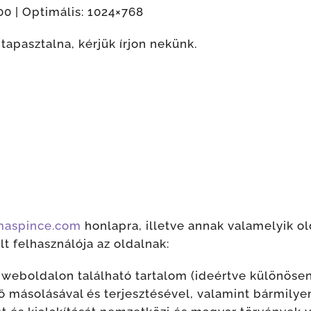
00 | Optimális: 1024×768
apasztalna, kérjük írjon nekünk.
aspince.com
honlapra, illetve annak valamelyik old
lt felhasználója az oldalnak:
 weboldalon található tartalom (ideértve különöse
 másolásával és terjesztésével, valamint bármilye