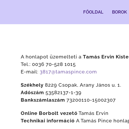
Kihagyás
FŐOLDAL
BOROK
A honlapot üzemelteti a
Tamás Ervin Kist
Tel.: 0036 70-528 1015
E-mail:
3817@tamaspince.com
Székhely
8229 Csopak, Arany János u. 1.
Adószám
53582137-1-39
Bankszámlaszám
73200110-15002307
Online Borbolt vezető
Tamás Ervin
Technikai információ
A Tamás Pince honlap