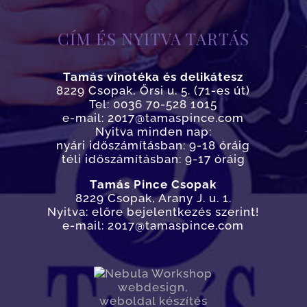
CÍM ÉS NYITVA TARTÁS
Tamás vinotéka és delikátesz
8229 Csopak, Őrsi u. 5. (71-es út)
Tel: 0036 70-528 1015
e-mail: 2017@tamaspince.com
Nyitva minden nap:
nyári időszámításban: 9-18 óráig
téli időszámításban: 9-17 óráig
Tamás Pince Csopak
8229 Csopak, Arany J. u. 1.
Nyitva: előre bejelentkezés szerint!
e-mail: 2017@tamaspince.com