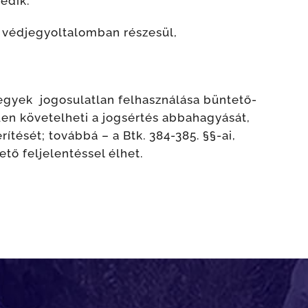
édik.
 védjegyoltalomban részesül,
jegyek jogosulatlan felhasználása büntető-
űen követelheti a jogsértés abbahagyását,
ítését; továbbá – a Btk. 384-385. §§-ai,
ő feljelentéssel élhet.