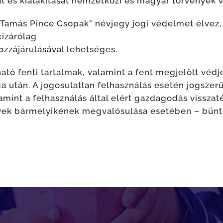
át és kialakítását nemzetközi és magyar törvények v
Tamás Pince Csopak” névjegy jogi védelmet élvez,
kizárólag
hozzájárulásával lehetséges.
tó fenti tartalmak, valamint a fent megjelölt véd
 után. A jogosulatlan felhasználás esetén jogszer
amint a felhasználás által elért gazdagodás visszatér
yek bármelyikének megvalósulása esetében – büntet