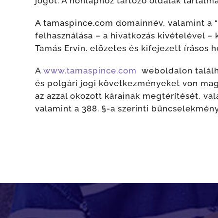
jogot. A honlaphoz tartozó oldalak tartalm
A tamaspince.com domainnév, valamint a “
felhasználása – a hivatkozás kivételével – 
Tamás Ervin. előzetes és kifejezett írásos 
A
www.tamaspince.com
weboldalon találha
és polgári jogi következményeket von maga
az azzal okozott kárainak megtérítését, val
valamint a 388. §-a szerinti bűncselekmén