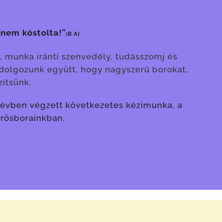
 nem kóstolta!”
(B A)
, munka iránti szenvedély, tudásszomj és
dolgozunk együtt, hogy nagyszerű borokat,
zítsünk.
sz évben végzett következetes kézimunka, a
örösborainkban.