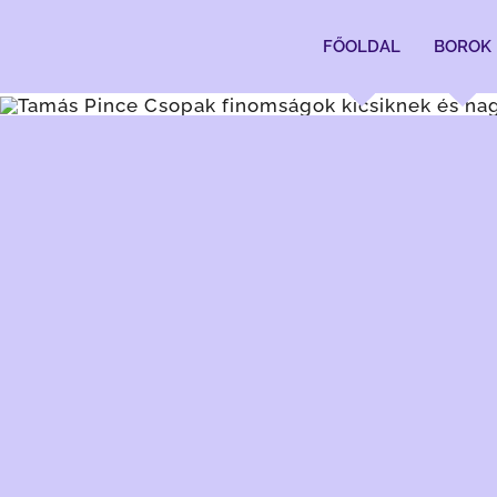
Kihagyás
FŐOLDAL
BOROK