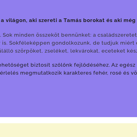
 a világon, aki szereti a Tamás borokat és aki még
. Sok minden összeköt bennünket: a családszeretet
is. Sokféleképpen gondolkozunk, de tudjuk miért 
álló szörpöket, zseléket, lekvárokat, eceteket kés
 lehetőséget biztosít szőlőnk fejlődéséhez. Az egé
érlelés megmutatkozik karakteres fehér, rosé és v