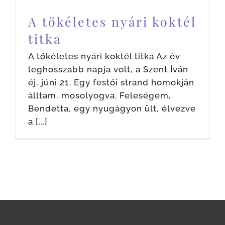
A tökéletes nyári koktél
titka
A tökéletes nyári koktél titka Az év
leghosszabb napja volt, a Szent Íván
éj, júni 21. Egy festői strand homokján
álltam, mosolyogva. Feleségem,
Bendetta, egy nyugágyon ült, élvezve
a [...]