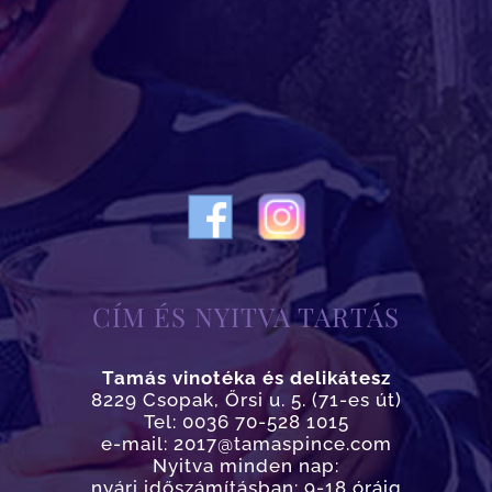
CÍM ÉS NYITVA TARTÁS
Tamás vinotéka és delikátesz
8229 Csopak, Őrsi u. 5. (71-es út)
Tel: 0036 70-528 1015
e-mail: 2017@tamaspince.com
Nyitva minden nap:
nyári időszámításban: 9-18 óráig