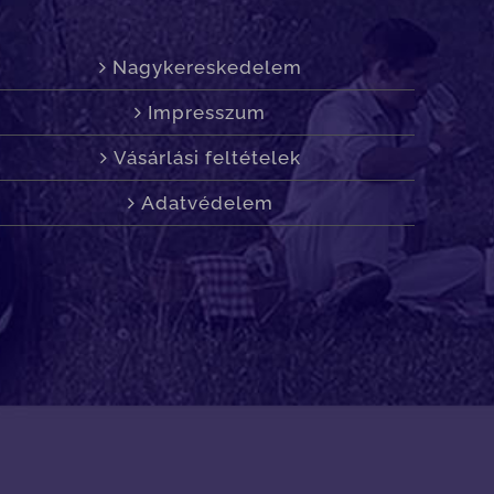
Nagykereskedelem
Impresszum
Vásárlási feltételek
Adatvédelem