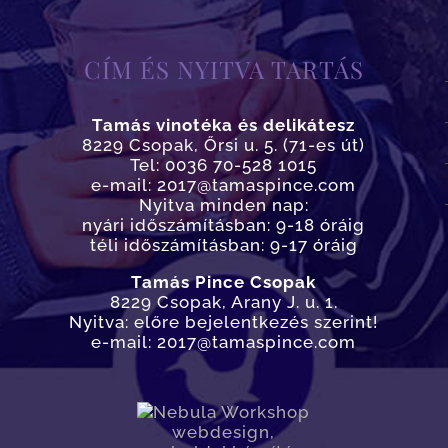
CÍM ÉS NYITVA TARTÁS
Tamás vinotéka és delikátesz
8229 Csopak, Őrsi u. 5. (71-es út)
Tel: 0036 70-528 1015
e-mail: 2017@tamaspince.com
Nyitva minden nap:
nyári időszámításban: 9-18 óráig
téli időszámításban: 9-17 óráig
Tamás Pince Csopak
8229 Csopak, Arany J. u. 1.
Nyitva: előre bejelentkezés szerint!
e-mail: 2017@tamaspince.com