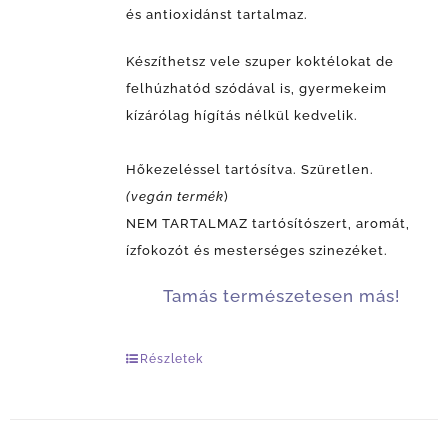
és antioxidánst tartalmaz.
Készíthetsz vele szuper koktélokat de
felhúzhatód szódával is, gyermekeim
kízárólag hígítás nélkül kedvelik.
Hőkezeléssel tartósítva. Szüretlen.
(vegán termék
)
NEM TARTALMAZ tartósítószert, aromát,
ízfokozót és mesterséges szinezéket.
Tamás természetesen más!
Részletek