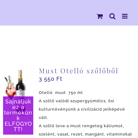
Kihagyás
Must Otelló szőlőből
3 550
Ft
Otelló must 750 ml
A szőlő valódi szupergyümölcs, ősi
Sajnáljuk
ez a
kulturnövényünk a civilizáció jelképévé
termékün
vált.
k
ELFOGYO
A szőlő leve a must rengeteg káliumot,
TT!
szelént, vasat, rezet, mangánt, vitaminokat