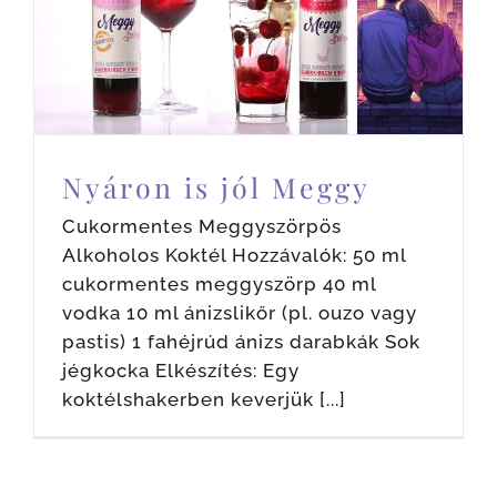
Nyáron is jól Meggy
Blog
Hírek
News
Nyáron is jól Meggy
Cukormentes Meggyszörpös
Alkoholos Koktél Hozzávalók: 50 ml
cukormentes meggyszörp 40 ml
vodka 10 ml ánizslikőr (pl. ouzo vagy
pastis) 1 fahéjrúd ánizs darabkák Sok
jégkocka Elkészítés: Egy
koktélshakerben keverjük [...]