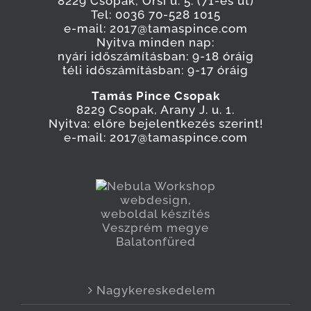
8229 Csopak, Őrsi u. 5. (71-es út)
Tel: 0036 70-528 1015
e-mail: 2017@tamaspince.com
Nyitva minden nap:
nyári időszámításban: 9-18 óráig
téli időszámításban: 9-17 óráig
Tamás Pince Csopak
8229 Csopak, Arany J. u. 1.
Nyitva: előre bejelentkezés szerint!
e-mail: 2017@tamaspince.com
Nagykereskedelem