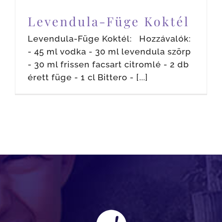
Levendula-Füge Koktél
Levendula-Füge Koktél: Hozzávalók:
- 45 ml vodka - 30 ml levendula szörp
- 30 ml frissen facsart citromlé - 2 db
érett füge - 1 cl Bittero - [...]