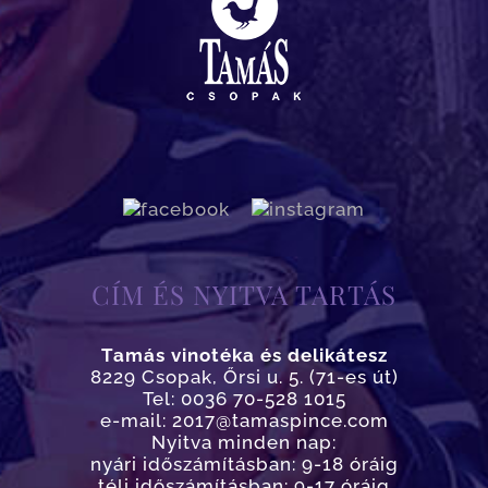
CÍM ÉS NYITVA TARTÁS
Tamás vinotéka és delikátesz
8229 Csopak, Őrsi u. 5. (71-es út)
Tel: 0036 70-528 1015
e-mail: 2017@tamaspince.com
Nyitva minden nap:
nyári időszámításban: 9-18 óráig
téli időszámításban: 9-17 óráig