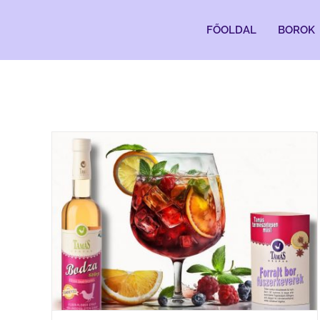
Kihagyás
FŐOLDAL
BOROK
Forró időben jeges forralt bor koktél
Blog
Hírek
News