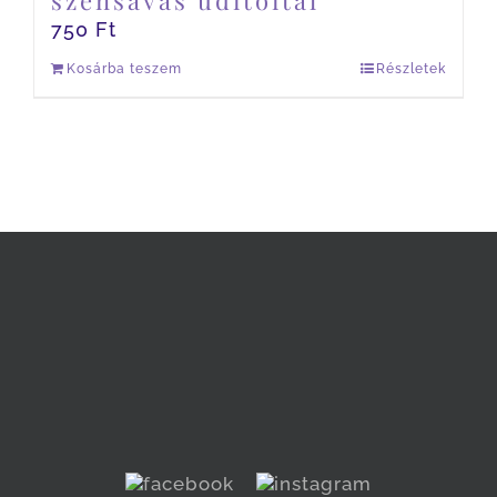
szénsavas üditőital
750
Ft
Kosárba teszem
Részletek