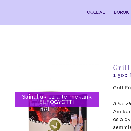
Kihagyás
FŐOLDAL
BOROK
Gril
1 500
Grill 
Sajnáljuk ez a termékünk
ELFOGYOTT!
A készl
Amikor 
és a gy
semmié