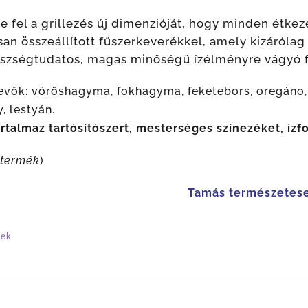
e fel a grillezés új dimenzióját, hogy minden étke
an összeállított fűszerkeverékkel, amely kizárólag 
szségtudatos, magas minőségű ízélményre vágyó f
evők: vöröshagyma, fokhagyma, feketebors, oregáno, 
, lestyán.
talmaz tartósítószert, mesterséges színezéket, ízfo
 termék
)
Tamás természetes
tek