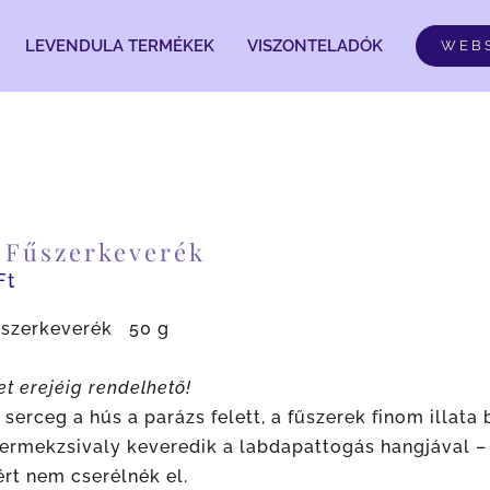
LEVENDULA TERMÉKEK
VISZONTELADÓK
WEB
l Fűszerkeverék
Ft
Fűszerkeverék 50 g
et erejéig rendelhető!
serceg a hús a parázs felett, a fűszerek finom illata 
ermekzsivaly keveredik a labdapattogás hangjával – a
rt nem cserélnék el.