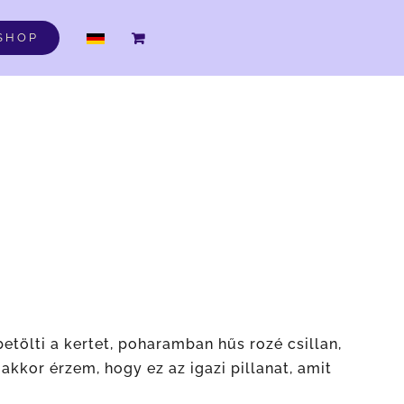
DE
SHOP
betölti a kertet, poharamban hűs rozé csillan,
kkor érzem, hogy ez az igazi pillanat, amit