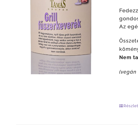
Fedezz
gondos
Az egé
Összet
kömény
Nem tar
(vegán
Részle