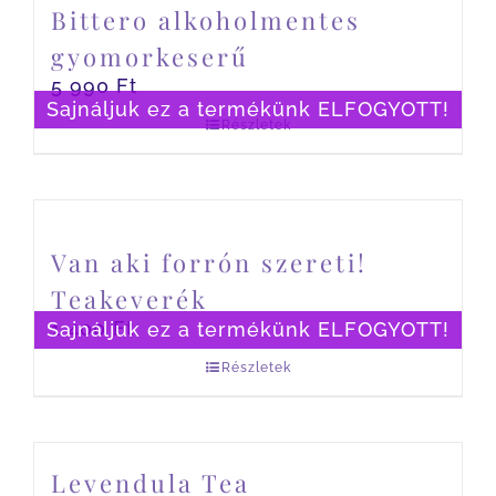
Bittero alkoholmentes
gyomorkeserű
5 990
Ft
Sajnáljuk ez a termékünk ELFOGYOTT!
Részletek
Van aki forrón szereti!
Teakeverék
1 400
Ft
Sajnáljuk ez a termékünk ELFOGYOTT!
Részletek
Levendula Tea