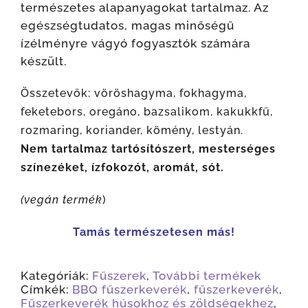
természetes alapanyagokat tartalmaz. Az
egészségtudatos, magas minőségű
ízélményre vágyó fogyasztók számára
készült.
Összetevők: vöröshagyma, fokhagyma,
feketebors, oregáno, bazsalikom, kakukkfű,
rozmaring, koriander, kömény, lestyán.
Nem tartalmaz tartósítószert, mesterséges
színezéket, ízfokozót, aromát, sót.
(vegán termék
)
Tamás természetesen más!
Kategóriák:
Fűszerek
,
További termékek
Címkék:
BBQ fűszerkeverék
,
fűszerkeverék
,
Fűszerkeverék húsokhoz és zöldségekhez
,