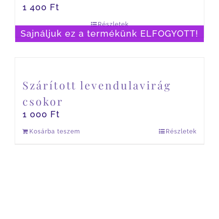
1 400
Ft
Részletek
Sajnáljuk ez a termékünk ELFOGYOTT!
Szárított levendulavirág
csokor
1 000
Ft
Kosárba teszem
Részletek