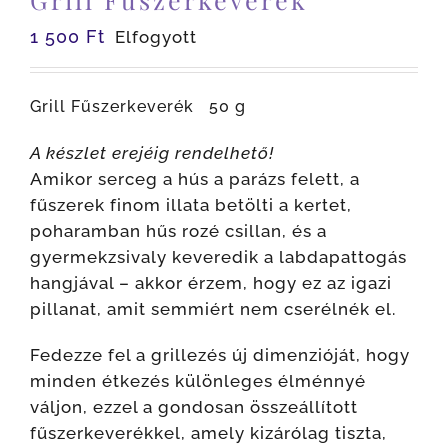
1 500
Ft
Elfogyott
Grill Fűszerkeverék 50 g
A készlet erejéig rendelhető!
Amikor serceg a hús a parázs felett, a
fűszerek finom illata betölti a kertet,
poharamban hűs rozé csillan, és a
gyermekzsivaly keveredik a labdapattogás
hangjával – akkor érzem, hogy ez az igazi
pillanat, amit semmiért nem cserélnék el.
Fedezze fel a grillezés új dimenzióját, hogy
minden étkezés különleges élménnyé
váljon, ezzel a gondosan összeállított
fűszerkeverékkel, amely kizárólag tiszta,