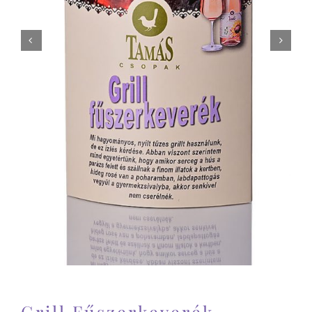


Grill Fűszerkeverék