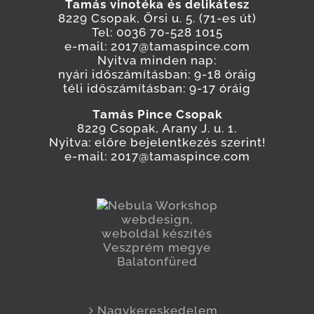
Tamás vinotéka és delikátesz
8229 Csopak, Őrsi u. 5. (71-es út)
Tel: 0036 70-528 1015
e-mail: 2017@tamaspince.com
Nyitva minden nap:
nyári időszámításban: 9-18 óráig
téli időszámításban: 9-17 óráig
Tamás Pince Csopak
8229 Csopak, Arany J. u. 1.
Nyitva: előre bejelentkezés szerint!
e-mail: 2017@tamaspince.com
Nagykereskedelem