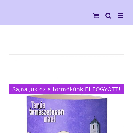
Kihagyás
Sajnáljuk ez a termékünk ELFOGYOTT!