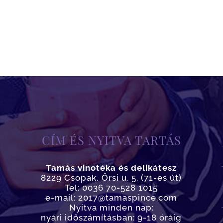
CÍM ÉS NYITVA TARTÁS
Tamás vinotéka és delikátesz
8229 Csopak, Őrsi u. 5. (71-es út)
Tel: 0036 70-528 1015
e-mail: 2017@tamaspince.com
Nyitva minden nap:
nyári időszámításban: 9-18 óráig