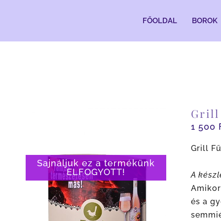
Kihagyás
FŐOLDAL
BOROK
Gril
1 500
Grill 
Sajnáljuk ez a termékünk
ELFOGYOTT!
A készl
Amikor 
és a gy
semmié