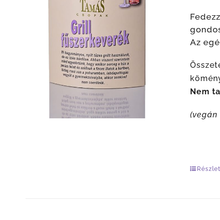
Fedezz
gondos
Az egé
Összet
kömény
Nem tar
(vegán
Részle