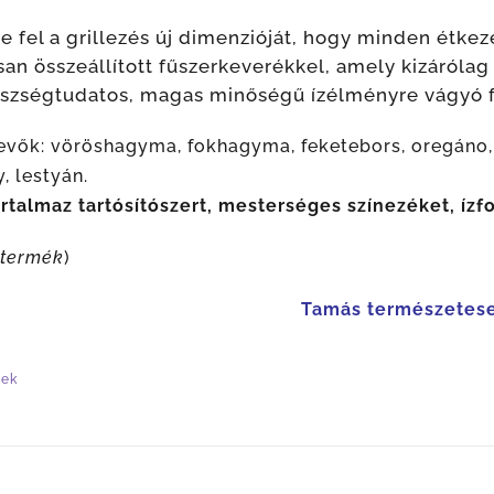
e fel a grillezés új dimenzióját, hogy minden étke
an összeállított fűszerkeverékkel, amely kizárólag 
szségtudatos, magas minőségű ízélményre vágyó f
evők: vöröshagyma, fokhagyma, feketebors, oregáno, 
, lestyán.
talmaz tartósítószert, mesterséges színezéket, ízfo
 termék
)
Tamás természetes
tek