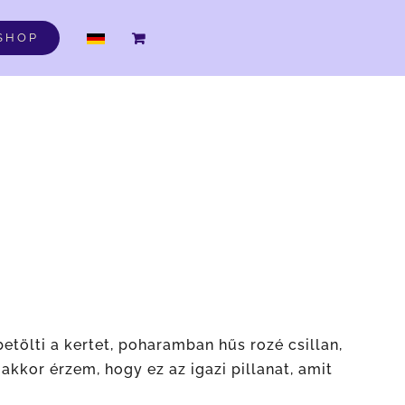
DE
SHOP
betölti a kertet, poharamban hűs rozé csillan,
kkor érzem, hogy ez az igazi pillanat, amit