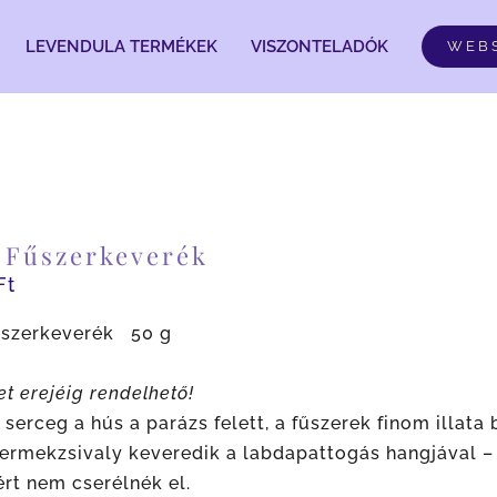
LEVENDULA TERMÉKEK
VISZONTELADÓK
WEB
l Fűszerkeverék
Ft
Fűszerkeverék 50 g
et erejéig rendelhető!
serceg a hús a parázs felett, a fűszerek finom illata 
ermekzsivaly keveredik a labdapattogás hangjával – a
rt nem cserélnék el.