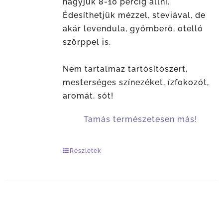
hagyjuk 8-10 percig állni.
Édesíthetjük mézzel, steviával, de
akár levendula, gyömberő, otelló
szörppel is.
Nem tartalmaz tartósítószert,
mesterséges színezéket, ízfokozót,
aromát, sót!
Tamás természetesen más!
Részletek