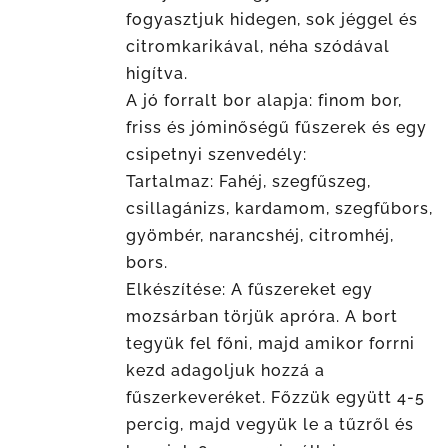
fogyasztjuk hidegen, sok jéggel és
citromkarikával, néha szódával
higítva.
A jó forralt bor alapja: finom bor,
friss és jóminőségű fűszerek és egy
csipetnyi szenvedély:
Tartalmaz: Fahéj, szegfűszeg,
csillagánizs, kardamom, szegfűbors,
gyömbér, narancshéj, citromhéj,
bors.
Elkészítése: A fűszereket egy
mozsárban törjük apróra. A bort
tegyük fel főni, majd amikor forrni
kezd adagoljuk hozzá a
fűszerkeveréket. Főzzük együtt 4-5
percig, majd vegyük le a tűzről és