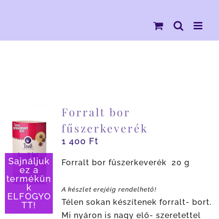
Kihagyás
Forralt bor
fűszerkeverék
1 400
Ft
Sajnáljuk
Forralt bor fűszerkeverék 20 g
ez a
termékün
k
A készlet erejéig rendelhető!
ELFOGYO
Télen sokan készítenek forralt- bort.
TT!
Mi nyáron is nagy elő- szeretettel