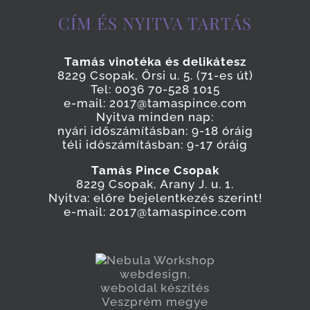
CÍM ÉS NYITVA TARTÁS
Tamás vinotéka és delikátesz
8229 Csopak, Őrsi u. 5. (71-es út)
Tel: 0036 70-528 1015
e-mail: 2017@tamaspince.com
Nyitva minden nap:
nyári időszámításban: 9-18 óráig
téli időszámításban: 9-17 óráig
Tamás Pince Csopak
8229 Csopak, Arany J. u. 1.
Nyitva: előre bejelentkezés szerint!
e-mail: 2017@tamaspince.com