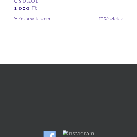
csokor
1 000
Ft
Kosárba teszem
Részletek