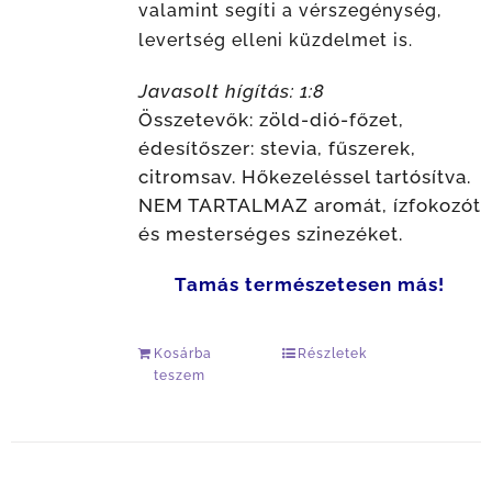
valamint segíti a vérszegénység,
levertség elleni küzdelmet is.
Javasolt hígítás: 1:8
Összetevők: zöld-dió-főzet,
édesítőszer: stevia, fűszerek,
citromsav. Hőkezeléssel tartósítva.
NEM TARTALMAZ aromát, ízfokozót
és mesterséges szinezéket.
Tamás természetesen más!
Kosárba
Részletek
teszem