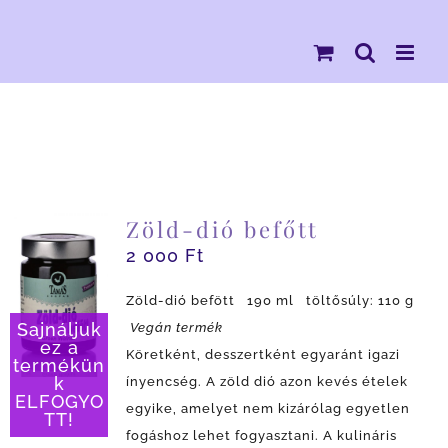
Kihagyás
Zöld-dió befőtt
2 000
Ft
Zöld-dió befött 190 ml töltősúly: 110 g
Vegán termék
Sajnáljuk
ez a
Köretként, desszertként egyaránt igazi
termékün
ínyencség. A zöld dió azon kevés ételek
k
ELFOGYO
egyike, amelyet nem kizárólag egyetlen
TT!
fogáshoz lehet fogyasztani. A kulináris