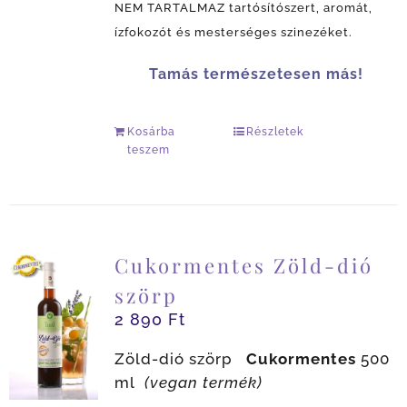
NEM TARTALMAZ tartósítószert, aromát,
ízfokozót és mesterséges szinezéket.
Tamás természetesen más!
Kosárba
Részletek
teszem
Cukormentes Zöld-dió
szörp
2 890
Ft
Zöld-dió szörp
Cukormentes
500
ml
(vegan termék)