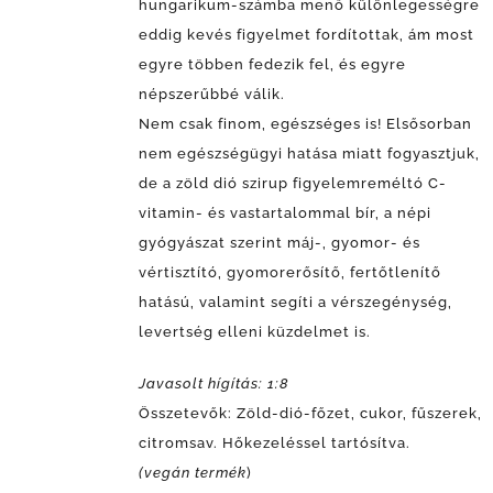
hungarikum-számba menő különlegességre
eddig kevés figyelmet fordítottak, ám most
egyre többen fedezik fel, és egyre
népszerűbbé válik.
Nem csak finom, egészséges is!
Elsősorban
nem egészségügyi hatása miatt fogyasztjuk,
de a zöld dió szirup figyelemreméltó C-
vitamin- és vastartalommal bír, a népi
gyógyászat szerint máj-, gyomor- és
vértisztító, gyomorerősítő, fertőtlenítő
hatású, valamint segíti a vérszegénység,
levertség elleni küzdelmet is.
Javasolt hígítás: 1:8
Összetevők: Zöld-dió-főzet, cukor, fűszerek,
citromsav. Hőkezeléssel tartósítva.
(vegán termék
)