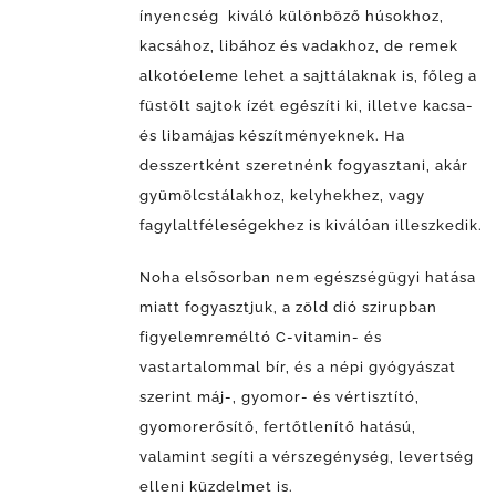
ínyencség kiváló különböző húsokhoz,
kacsához, libához és vadakhoz, de remek
alkotóeleme lehet a sajttálaknak is, főleg a
füstölt sajtok ízét egészíti ki, illetve kacsa-
és libamájas készítményeknek. Ha
desszertként szeretnénk fogyasztani, akár
gyümölcstálakhoz, kelyhekhez, vagy
fagylaltféleségekhez is kiválóan illeszkedik.
Noha elsősorban nem egészségügyi hatása
miatt fogyasztjuk, a zöld dió szirupban
figyelemreméltó C-vitamin- és
vastartalommal bír, és a népi gyógyászat
szerint máj-, gyomor- és vértisztító,
gyomorerősítő, fertőtlenítő hatású,
valamint segíti a vérszegénység, levertség
elleni küzdelmet is.