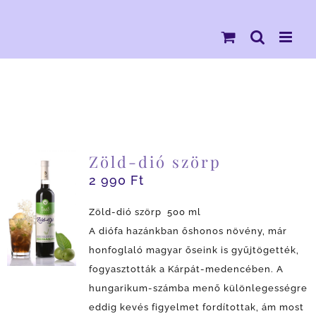
Kihagyás
Zöld-dió szörp
2 990
Ft
Zöld-dió szörp 500 ml
A diófa hazánkban őshonos növény, már
honfoglaló magyar őseink is gyűjtögették,
fogyasztották a Kárpát-medencében. A
hungarikum-számba menő különlegességre
eddig kevés figyelmet fordítottak, ám most