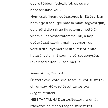
egyre többen fedezik fel, és egyre
népszerűbbé válik.
Nem csak finom, egészséges is!
Elsősorban
nem egészségügyi hatása miatt fogyasztjuk,
de a zöld dió szirup figyelemreméltó C-
vitamin- és vastartalommal bír, a népi
gyógyászat szerint máj-, gyomor- és
vértisztító, gyomorerősítő, fertőtlenítő
hatású, valamint segíti a vérszegénység,
levertség elleni küzdelmet is.
Javasolt hígítás: 1:8
Összetevők: Zöld-dió-főzet, cukor, fűszerek,
citromsav. Hőkezeléssel tartósítva.
(vegán termék
)
NEM TARTALMAZ tartósítószert, aromát,
ízfokozót és mesterséges szinezéket.