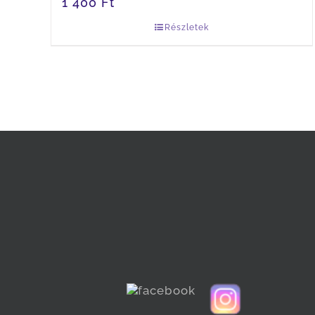
1 400
Ft
Részletek