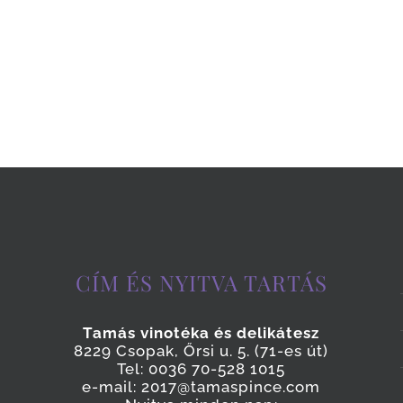
CÍM ÉS NYITVA TARTÁS
Tamás vinotéka és delikátesz
8229 Csopak, Őrsi u. 5. (71-es út)
Tel: 0036 70-528 1015
e-mail: 2017@tamaspince.com