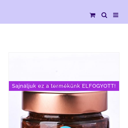
Kihagyás
Sajnáljuk ez a termékünk ELFOGYOTT!