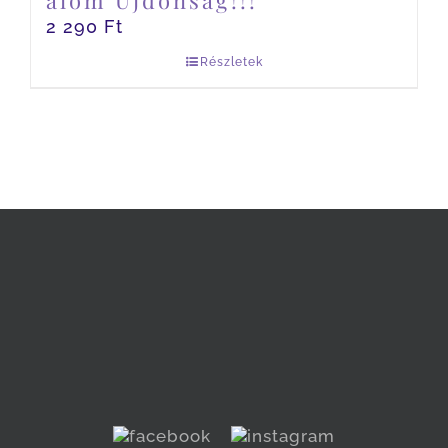
álom Újdonság!!!
2 290
Ft
Részletek