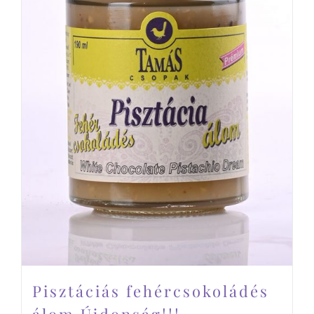
Pisztáciás fehércsokoládés