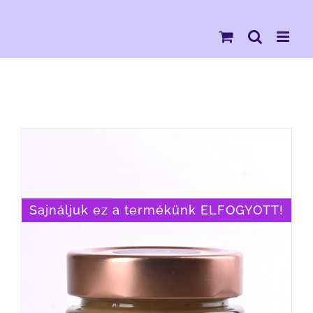
Kihagyás
Sajnáljuk ez a termékünk ELFOGYOTT!