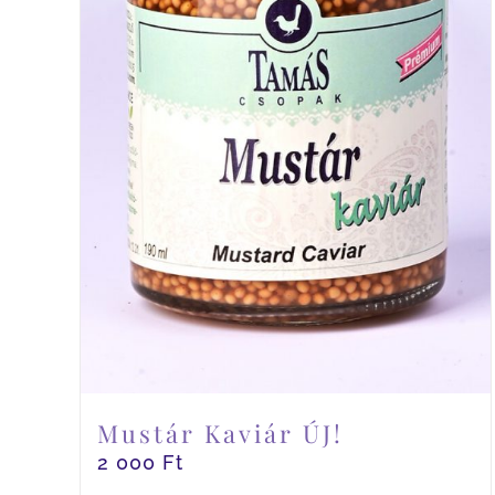
Mustár Kaviár ÚJ!
2 000
Ft