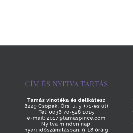
CÍM ÉS NYITVA TARTÁS
Tamás vinotéka és delikátesz
8229 Csopak, Őrsi u. 5. (71-es út)
Tel: 0036 70-528 1015
e-mail: 2017@tamaspince.com
Nyitva minden nap:
nyári időszámításban: 9-18 óráig