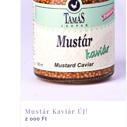
Mustár Kaviár ÚJ!
2 000
Ft