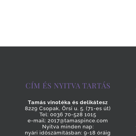
CÍM ÉS NYITVA TARTÁS
Tamás vinotéka és delikátesz
8229 Csopak, Őrsi u. 5. (71-es út)
Tel: 0036 70-528 1015
e-mail: 2017@tamaspince.com
Nyitva minden nap:
nyári időszámításban: 9-18 óráig