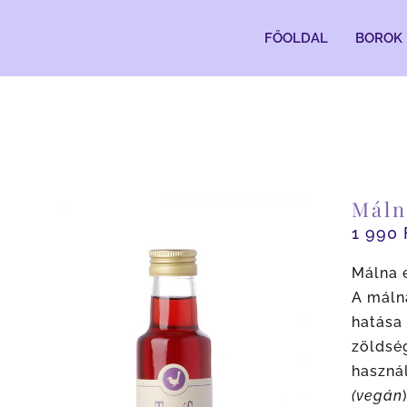
Kihagyás
FŐOLDAL
BOROK
Máln
1 990
Málna 
A málna
hatása 
zöldség
használ
(vegán