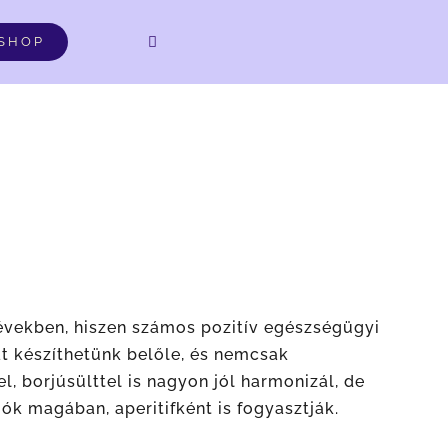
DE
SHOP
 években, hiszen számos pozitív egészségügyi
at készíthetünk belőle, és nemcsak
l, borjúsülttel is nagyon jól harmonizál, de
gók magában, aperitifként is fogyasztják.