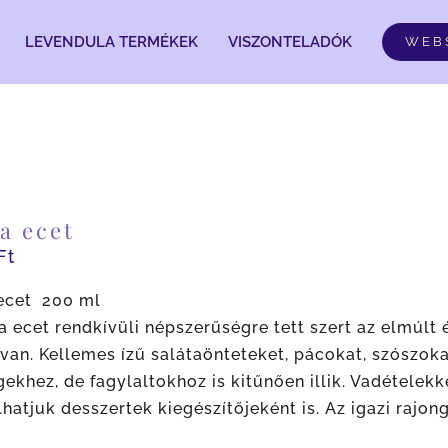
LEVENDULA TERMÉKEK
VISZONTELADÓK
WEB
a ecet
Ft
ecet 200 ml
 ecet rendkívüli népszerűségre tett szert az elmúlt
van. Kellemes ízű salátaönteteket, pácokat, szószok
ekhez, de fagylaltokhoz is kitűnően illik. Vadételekke
hatjuk desszertek kiegészítőjeként is. Az igazi rajon
)