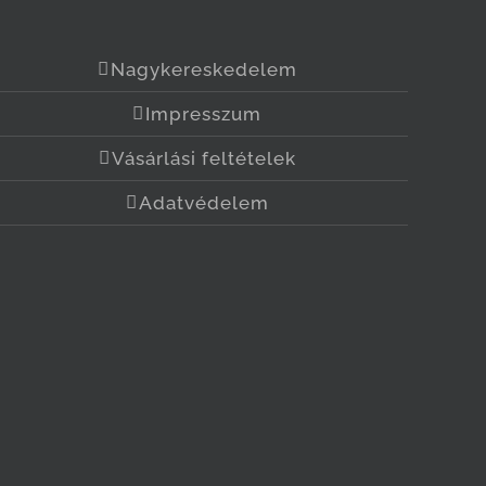
Nagykereskedelem
Impresszum
Vásárlási feltételek
Adatvédelem