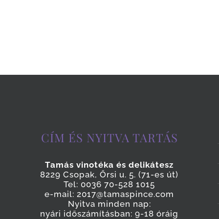
CÍM ÉS NYITVA TARTÁS
Tamás vinotéka és delikátesz
8229 Csopak, Őrsi u. 5. (71-es út)
Tel: 0036 70-528 1015
e-mail: 2017@tamaspince.com
Nyitva minden nap:
nyári időszámításban: 9-18 óráig