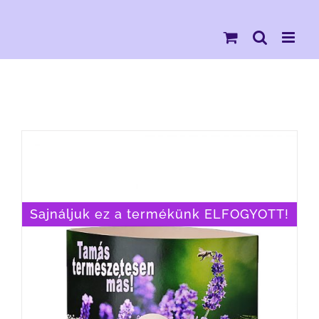
Kihagyás
Sajnáljuk ez a termékünk ELFOGYOTT!