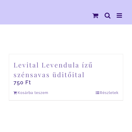
Kihagyás
Levital Levendula ízű
szénsavas üditőital
750
Ft
Kosárba teszem
Részletek