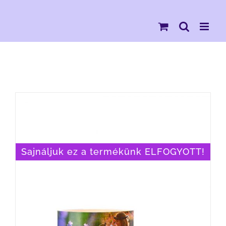
Kihagyás
Sajnáljuk ez a termékünk ELFOGYOTT!