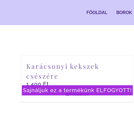
Kihagyás
FŐOLDAL
BOROK
Karácsonyi kekszek
csészére
1 400
Ft
Sajnáljuk ez a termékünk ELFOGYOTT!
Részletek