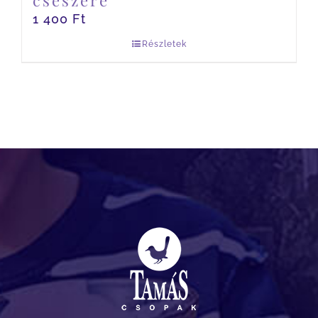
csészére
1 400
Ft
Részletek