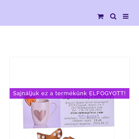
Kihagyás
Sajnáljuk ez a termékünk ELFOGYOTT!