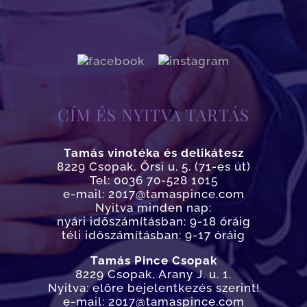
CÍM ÉS NYITVA TARTÁS
Tamás vinotéka és delikátesz
8229 Csopak, Őrsi u. 5. (71-es út)
Tel: 0036 70-528 1015
e-mail: 2017@tamaspince.com
Nyitva minden nap:
nyári időszámításban: 9-18 óráig
téli időszámításban: 9-17 óráig
Tamás Pince Csopak
8229 Csopak, Arany J. u. 1.
Nyitva: előre bejelentkezés szerint!
e-mail: 2017@tamaspince.com