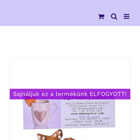
Kihagyás
Sajnáljuk ez a termékünk ELFOGYOTT!