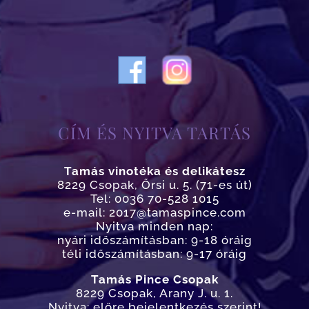
CÍM ÉS NYITVA TARTÁS
Tamás vinotéka és delikátesz
8229 Csopak, Őrsi u. 5. (71-es út)
Tel: 0036 70-528 1015
e-mail: 2017@tamaspince.com
Nyitva minden nap:
nyári időszámításban: 9-18 óráig
téli időszámításban: 9-17 óráig
Tamás Pince Csopak
8229 Csopak, Arany J. u. 1.
Nyitva: előre bejelentkezés szerint!