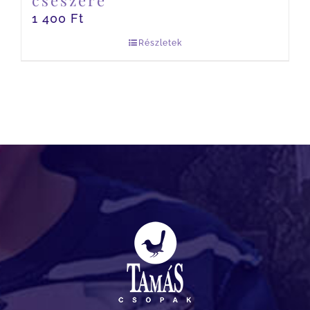
csészére
1 400
Ft
Részletek