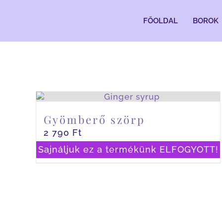
Kihagyás
FŐOLDAL
BOROK
Gyömberő szörp
2 790
Ft
Sajnáljuk ez a termékünk ELFOGYOTT!
Részletek