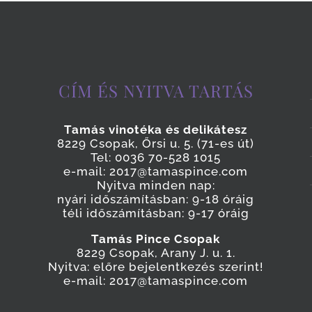
CÍM ÉS NYITVA TARTÁS
Tamás vinotéka és delikátesz
8229 Csopak, Őrsi u. 5. (71-es út)
Tel: 0036 70-528 1015
e-mail: 2017@tamaspince.com
Nyitva minden nap:
nyári időszámításban: 9-18 óráig
téli időszámításban: 9-17 óráig
Tamás Pince Csopak
8229 Csopak, Arany J. u. 1.
Nyitva: előre bejelentkezés szerint!
e-mail: 2017@tamaspince.com