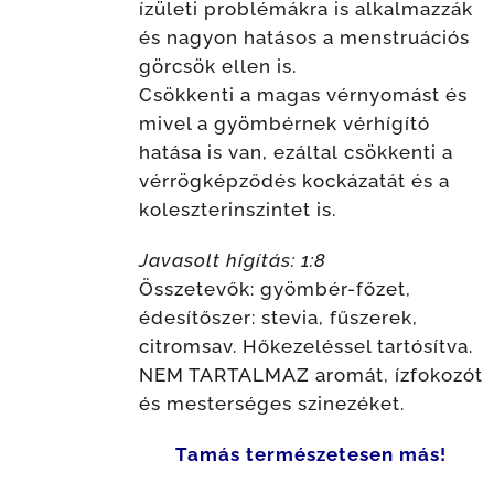
ízületi problémákra is alkalmazzák
és nagyon hatásos a menstruációs
görcsök ellen is.
Csökkenti a magas vérnyomást és
mivel a gyömbérnek vérhígító
hatása is van, ezáltal csökkenti a
vérrögképződés kockázatát és a
koleszterinszintet is.
Javasolt hígítás: 1:8
Összetevők: gyömbér-főzet,
édesítőszer: stevia, fűszerek,
citromsav. Hőkezeléssel tartósítva.
NEM TARTALMAZ aromát, ízfokozót
és mesterséges szinezéket.
Tamás természetesen más!