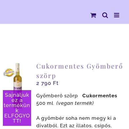
Kihagyás
Cukormentes Gyömberő
szörp
2 790
Ft
Sajnáljuk
Gyömberő szörp
Cukormentes
ez a
500 ml
(vegan termék)
termékün
k
ELFOGYO
A gyömbér soha nem megy ki a
TT!
divatból. Ezt az illatos, csípős,