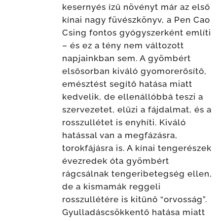
kesernyés ízű növényt már az első
kínai nagy füvészkönyv, a Pen Cao
Csing fontos gyógyszerként említi
– és ez a tény nem változott
napjainkban sem. A gyömbért
elsősorban kiváló gyomorerősítő,
emésztést segítő hatása miatt
kedvelik, de ellenállóbbá teszi a
szervezetet, elűzi a fájdalmat, és a
rosszullétet is enyhíti. Kiváló
hatással van a megfázásra,
torokfájásra is. A kínai tengerészek
évezredek óta gyömbért
rágcsálnak tengeribetegség ellen,
de a kismamák reggeli
rosszullétére is kitűnő “orvosság”.
Gyulladáscsökkentő hatása miatt