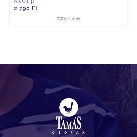
szörp
2 790
Ft
Részletek