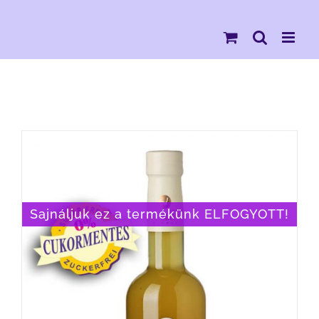
Kihagyás
Sajnáljuk ez a termékünk ELFOGYOTT!