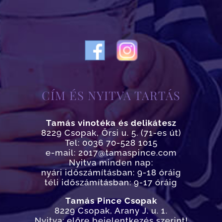
CÍM ÉS NYITVA TARTÁS
Tamás vinotéka és delikátesz
8229 Csopak, Őrsi u. 5. (71-es út)
Tel: 0036 70-528 1015
e-mail: 2017@tamaspince.com
Nyitva minden nap:
nyári időszámításban: 9-18 óráig
téli időszámításban: 9-17 óráig
Tamás Pince Csopak
8229 Csopak, Arany J. u. 1.
Nyitva: előre bejelentkezés szerint!