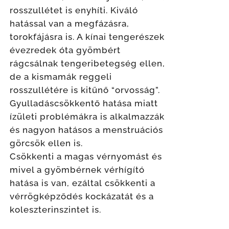
rosszullétet is enyhíti. Kiváló
hatással van a megfázásra,
torokfájásra is. A kínai tengerészek
évezredek óta gyömbért
rágcsálnak tengeribetegség ellen,
de a kismamák reggeli
rosszullétére is kitűnő “orvosság”.
Gyulladáscsökkentő hatása miatt
ízületi problémákra is alkalmazzák
és nagyon hatásos a menstruációs
görcsök ellen is.
Csökkenti a magas vérnyomást és
mivel a gyömbérnek vérhígító
hatása is van, ezáltal csökkenti a
vérrögképződés kockázatát és a
koleszterinszintet is.