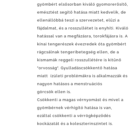
gyömbért elsősorban kiváló gyomorerősítő,
emésztést segítő hatása miatt kedvelik, de
ellenállóbbá teszi a szervezetet, elűzi a
fájdalmat, és a rosszullétet is enyhíti. Kiváló
hatással van a megfázásra, torokfájásra is. A
kínai tengerészek évezredek óta gyömbért
rágcsálnak tengeribetegség ellen, de a
kismamák reggeli rosszullétére is kitűnő
"orvosság". Gyulladáscsökkentő hatása
miatt ízületi problémákra is alkalmazzák és
nagyon hatásos a menstruációs
görcsök ellen is.
Csökkenti a magas vérnyomást és mivel a
gyömbérnek vérhígító hatása is van,
ezáltal csökkenti a vérrögképződés
kockázatát és a koleszterinszintet is.