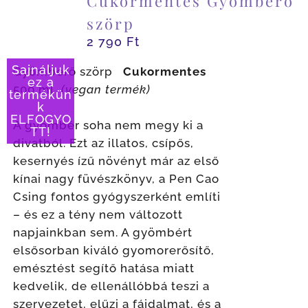
Cukormentes Gyömberő
szörp
2 790
Ft
Sajnáljuk
Gyömberő szörp
Cukormentes
ez a
500 ml
(vegan termék)
termékün
k
ELFOGYO
A gyömbér soha nem megy ki a
TT!
divatból. Ezt az illatos, csípős,
kesernyés ízű növényt már az első
kínai nagy füvészkönyv, a Pen Cao
Csing fontos gyógyszerként említi
– és ez a tény nem változott
napjainkban sem. A gyömbért
elsősorban kiváló gyomorerősítő,
emésztést segítő hatása miatt
kedvelik, de ellenállóbbá teszi a
szervezetet, elűzi a fájdalmat, és a