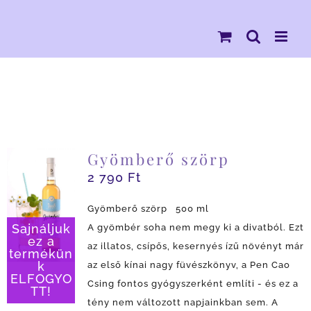
Kihagyás
Gyömberő szörp
2 790
Ft
Gyömberő szörp 500 ml
A gyömbér soha nem megy ki a divatból. Ezt
Sajnáljuk
ez a
az illatos, csípős, kesernyés ízű növényt már
termékün
az első kínai nagy füvészkönyv, a Pen Cao
k
ELFOGYO
Csing fontos gyógyszerként említi - és ez a
TT!
tény nem változott napjainkban sem. A