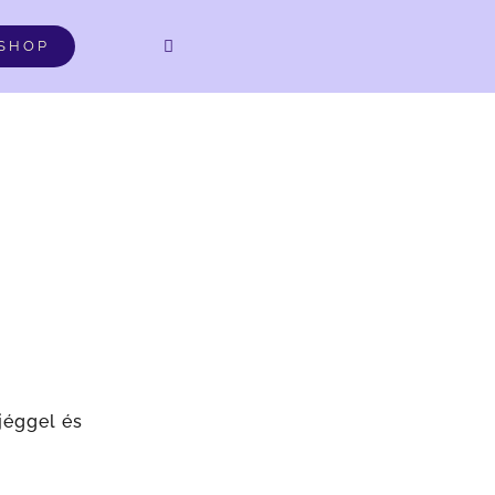
DE
SHOP
jéggel és