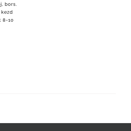
, bors.
i kezd
k 8-10