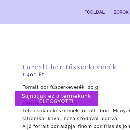
Kihagyás
FŐOLDAL
BOROK
Forralt bor fűszerkeverék
1 400
Ft
Forralt bor fűszerkeverék 20 g
Sajnáljuk ez a termékünk
ELFOGYOTT!
A készlet erejéig rendelhető!
Télen sokan készítenek forralt- bort. Mi nyá
citromkarikával, néha szódával higítva.
A jó forralt bor alapja: finom bor, friss és