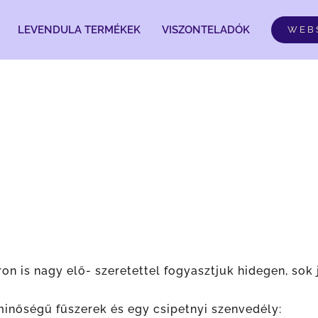
LEVENDULA TERMÉKEK
VISZONTELADÓK
WEB
ron is nagy elő- szeretettel fogyasztjuk hidegen, sok 
 jóminőségű fűszerek és egy csipetnyi szenvedély: