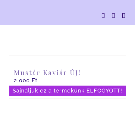
Kihagyás
Mustár Kaviár ÚJ!
2 000
Ft
Sajnáljuk ez a termékünk ELFOGYOTT!
Részletek