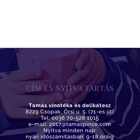
CÍM ÉS NYITVA TARTÁS
Tamás vinotéka és delikátesz
8229 Csopak, Őrsi u. 5. (71-es út)
Tel: 0036 70-528 1015
e-mail: 2017@tamaspince.com
Nyitva minden nap:
nyári időszámításban: 9-18 óráig