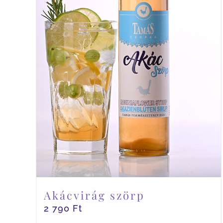
Akácvirág szörp
2 790
Ft