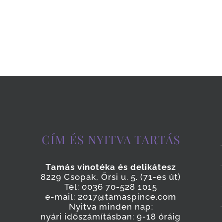
CÍM ÉS NYITVA TARTÁS
Tamás vinotéka és delikátesz
8229 Csopak, Őrsi u. 5. (71-es út)
Tel: 0036 70-528 1015
e-mail: 2017@tamaspince.com
Nyitva minden nap:
nyári időszámításban: 9-18 óráig