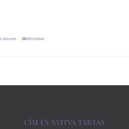
amás természet
a teszem
Részletek
CÍM ÉS NYITVA TARTÁS