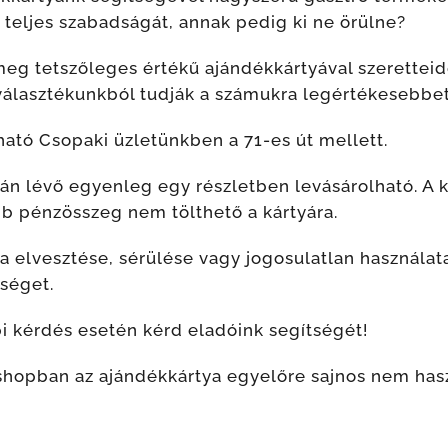
 teljes szabadságát, annak pedig ki ne örülne?
eg tetszőleges értékű ajándékkártyával szeretteidet
 választékunkból tudják a számukra legértékesebbet 
ható Csopaki üzletünkben a 71-es út mellett.
yán lévő egyenleg egy részletben levásárolható. A 
bb pénzösszeg nem tölthető a kártyára.
ya elvesztése, sérülése vagy jogosulatlan használat
sséget.
i kérdés esetén kérd eladóink segítségét!
hopban az ajándékkártya egyelőre sajnos nem hasz