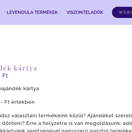
LEVENDULA TERMÉKEK
VISZONTELADÓK
WEB
dék kártya
0
Ft
óajándék kártya
,- Ft értékben
dsz választani termékeink közül? Ajándékot szeret
t dönteni? Erre a helyzetre is van megoldásunk: ad
kkártyánk segítségével nagyszerű gasztró terméke