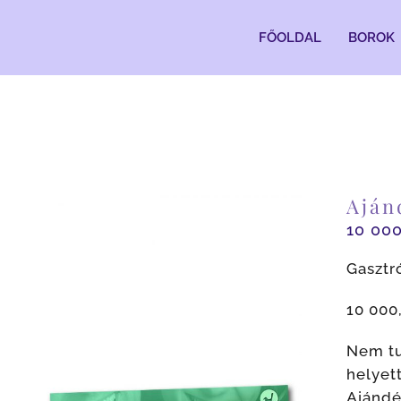
Kihagyás
FŐOLDAL
BOROK
Aján
10 00
Gasztr
10 000
Nem tu
helyet
Ajándé