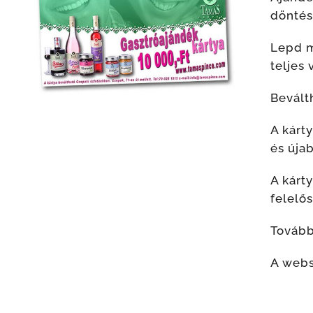
döntés
Lepd m
teljes
Bevált
A kárt
és úja
A kárt
felelő
Tovább
A webs