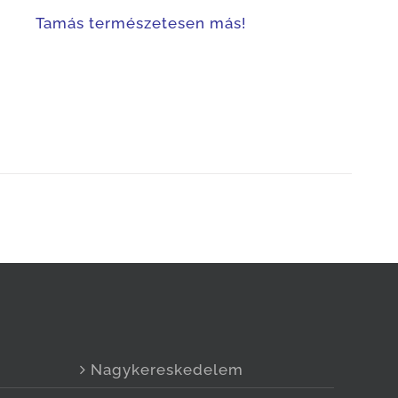
esen más!
Nagykereskedelem