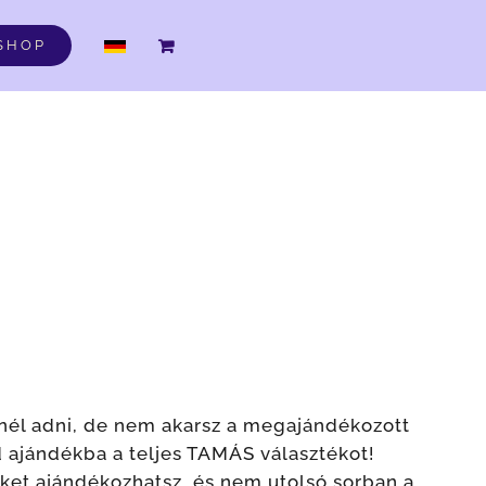
DE
SHOP
nél adni, de nem akarsz a megajándékozott
d ajándékba a teljes TAMÁS választékot!
ket ajándékozhatsz, és nem utolsó sorban a