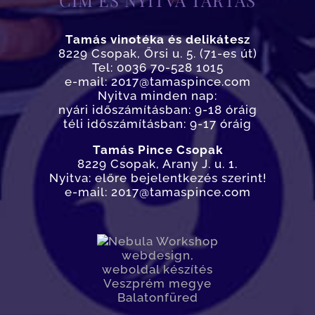
CÍM ÉS NYITVA TARTÁS
Tamás vinotéka és delikátesz
8229 Csopak, Őrsi u. 5. (71-es út)
Tel: 0036 70-528 1015
e-mail: 2017@tamaspince.com
Nyitva minden nap:
nyári időszámításban: 9-18 óráig
téli időszámításban: 9-17 óráig
Tamás Pince Csopak
8229 Csopak, Arany J. u. 1.
Nyitva: előre bejelentkezés szerint!
e-mail: 2017@tamaspince.com