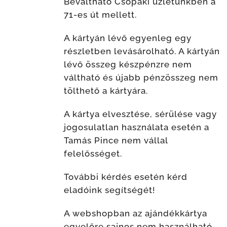
Beváltható Csopaki üzletünkben a
71-es út mellett.
A kártyán lévő egyenleg egy
részletben levásárolható. A kártyán
lévő összeg készpénzre nem
váltható és újabb pénzösszeg nem
tölthető a kártyára.
A kártya elvesztése, sérülése vagy
jogosulatlan használata esetén a
Tamás Pince nem vállal
felelősséget.
További kérdés esetén kérd
eladóink segítségét!
A webshopban az ajándékkártya
egyelőre sajnos nem használható