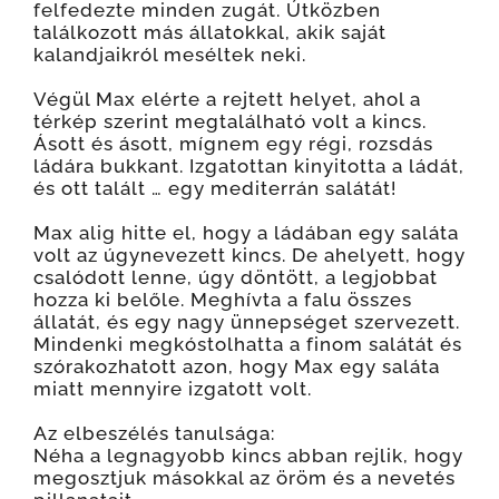
felfedezte minden zugát. Útközben
találkozott más állatokkal, akik saját
kalandjaikról meséltek neki.
Végül Max elérte a rejtett helyet, ahol a
térkép szerint megtalálható volt a kincs.
Ásott és ásott, mígnem egy régi, rozsdás
ládára bukkant. Izgatottan kinyitotta a ládát,
és ott talált … egy mediterrán salátát!
Max alig hitte el, hogy a ládában egy saláta
volt az úgynevezett kincs. De ahelyett, hogy
csalódott lenne, úgy döntött, a legjobbat
hozza ki belőle. Meghívta a falu összes
állatát, és egy nagy ünnepséget szervezett.
Mindenki megkóstolhatta a finom salátát és
szórakozhatott azon, hogy Max egy saláta
miatt mennyire izgatott volt.
Az elbeszélés tanulsága:
Néha a legnagyobb kincs abban rejlik, hogy
megosztjuk másokkal az öröm és a nevetés