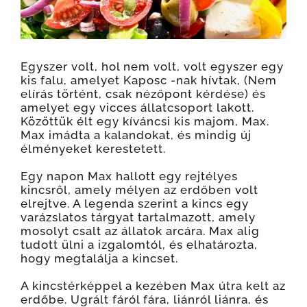
Egyszer volt, hol nem volt, volt egyszer egy
kis falu, amelyet Kaposc -nak hívtak, (Nem
elírás történt, csak nézőpont kérdése) és
amelyet egy vicces állatcsoport lakott.
Közöttük élt egy kíváncsi kis majom, Max.
Max imádta a kalandokat, és mindig új
élményeket kerestetett.
Egy napon Max hallott egy rejtélyes
kincsről, amely mélyen az erdőben volt
elrejtve. A legenda szerint a kincs egy
varázslatos tárgyat tartalmazott, amely
mosolyt csalt az állatok arcára. Max alig
tudott ülni a izgalomtól, és elhatározta,
hogy megtalálja a kincset.
A kincstérképpel a kezében Max útra kelt az
erdőbe. Ugrált fáról fára, liánról liánra, és