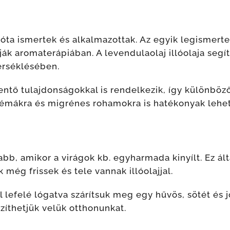
ta ismertek és alkalmazottak. Az egyik legismerte
ják aromaterápiában. A levendulaolaj illóolaja seg
érséklésében.
kentő tulajdonságokkal is rendelkezik, így különböz
lémákra és migrénes rohamokra is hatékonyak lehe
bb, amikor a virágok kb. egyharmada kinyílt. Ez ált
még frissek és tele vannak illóolajjal.
l lefelé lógatva szárítsuk meg egy hűvös, sötét és jó
szíthetjük velük otthonunkat.