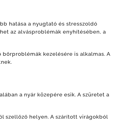
bb hatása a nyugtató és stresszoldó
íthet az alvásproblémák enyhítésében, a
ő bőrproblémák kezelésére is alkalmas. A
tnek.
alában a nyár közepére esik. A szüretet a
l szellőző helyen. A szárított virágokból