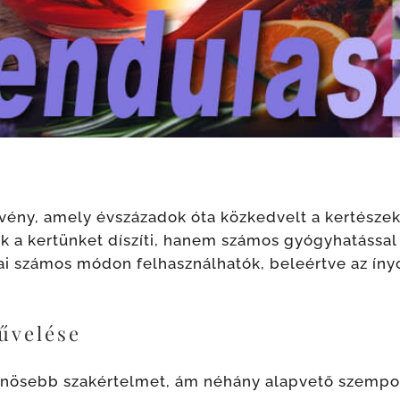
ény, amely évszázadok óta közkedvelt a kertészek, 
ak a kertünket díszíti, hanem számos gyógyhatással
gai számos módon felhasználhatók, beleértve az ín
űvelése
önösebb szakértelmet, ám néhány alapvető szempo