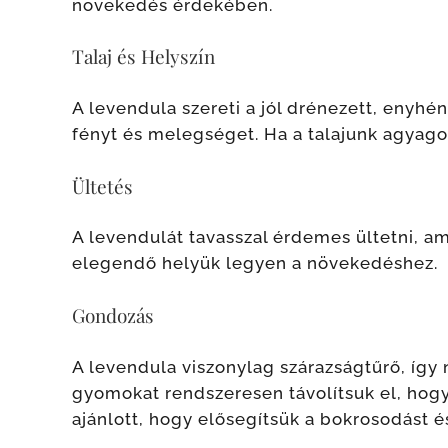
növekedés érdekében.
Talaj és Helyszín
A levendula szereti a jól drénezett, enyhén
fényt és melegséget. Ha a talajunk agyago
Ültetés
A levendulát tavasszal érdemes ültetni, a
elegendő helyük legyen a növekedéshez.
Gondozás
A levendula viszonylag szárazságtűrő, így
gyomokat rendszeresen távolítsuk el, hogy 
ajánlott, hogy elősegítsük a bokrosodást és