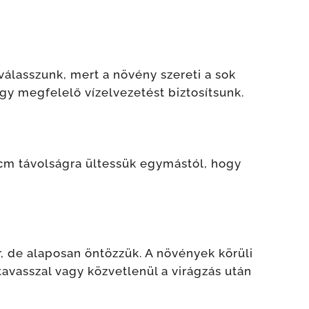
 válasszunk, mert a növény szereti a sok
gy megfelelő vízelvezetést biztosítsunk.
5 cm távolságra ültessük egymástól, hogy
, de alaposan öntözzük. A növények körüli
avasszal vagy közvetlenül a virágzás után