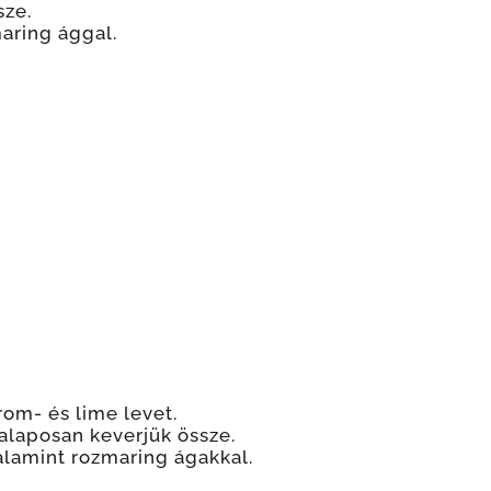
sze.
maring ággal.
rom- és lime levet.
 alaposan keverjük össze.
valamint rozmaring ágakkal.