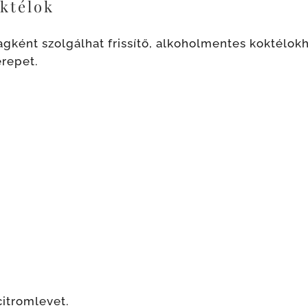
ktélok
yagként szolgálhat frissítő, alkoholmentes koktélo
erepet.
citromlevet.