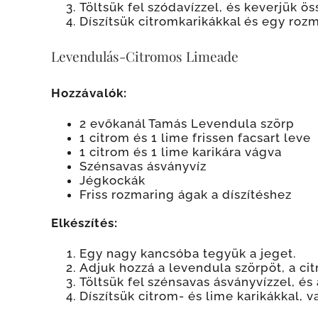
Töltsük fel szódavízzel, és keverjük ös
Díszítsük citromkarikákkal és egy roz
Levendulás-Citromos Limeade
Hozzávalók:
2 evőkanál Tamás Levendula szörp
1 citrom és 1 lime frissen facsart leve
1 citrom és 1 lime karikára vágva
Szénsavas ásványvíz
Jégkockák
Friss rozmaring ágak a díszítéshez
Elkészítés:
Egy nagy kancsóba tegyük a jeget.
Adjuk hozzá a levendula szörpöt, a cit
Töltsük fel szénsavas ásványvízzel, és
Díszítsük citrom- és lime karikákkal, 