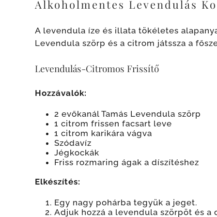
Alkoholmentes Levendulás Ko
A levendula íze és illata tökéletes alapan
Levendula szörp és a citrom játssza a fősz
Levendulás-Citromos Frissítő
Hozzávalók:
2 evőkanál Tamás Levendula szörp
1 citrom frissen facsart leve
1 citrom karikára vágva
Szódavíz
Jégkockák
Friss rozmaring ágak a díszítéshez
Elkészítés:
Egy nagy pohárba tegyük a jeget.
Adjuk hozzá a levendula szörpöt és a 