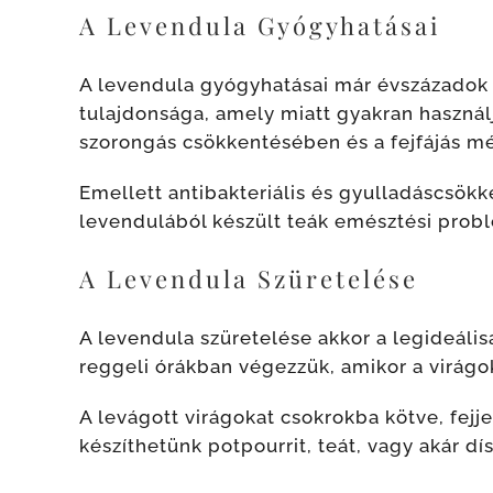
A Levendula Gyógyhatásai
A levendula gyógyhatásai már évszázadok ó
tulajdonsága, amely miatt gyakran használ
szorongás csökkentésében és a fejfájás m
Emellett antibakteriális és gyulladáscsök
levendulából készült teák emésztési prob
A Levendula Szüretelése
A levendula szüretelése akkor a legideálisa
reggeli órákban végezzük, amikor a virágok 
A levágott virágokat csokrokba kötve, fejje
készíthetünk potpourrit, teát, vagy akár dí