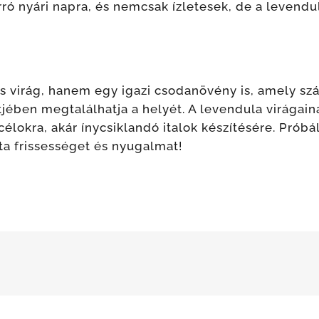
orró nyári napra, és nemcsak ízletesek, de a leven
os virág, hanem egy igazi csodanövény is, amely s
tjében megtalálhatja a helyét. A levendula virágai
lokra, akár ínycsiklandó italok készítésére. Próbál
ta frissességet és nyugalmat!