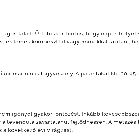
 lúgos talajt. Ültetéskor fontos, hogy napos helyet
s, érdemes komposzttal vagy homokkal lazítani, ho
mikor már nincs fagyveszély. A palántákat kb. 30-4
 nem igényel gyakori öntözést. Inkább kevesebbszer
a levendula zavartalanul fejlődhessen. A metszés t
 a következő évi virágzást.