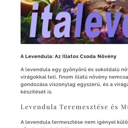
A Levendula: Az Illatos Csoda Növény
A levendula egy gyönyörű és sokoldalú növ
virágokkal teli, finom illatú növény nemcs
gondozása viszonylag egyszerű, és a virá
készítését is.
Levendula Teremesztése és M
A levendula termesztése nem igényel kül