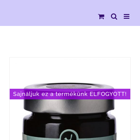
Kihagyás
Sajnáljuk ez a termékünk ELFOGYOTT!