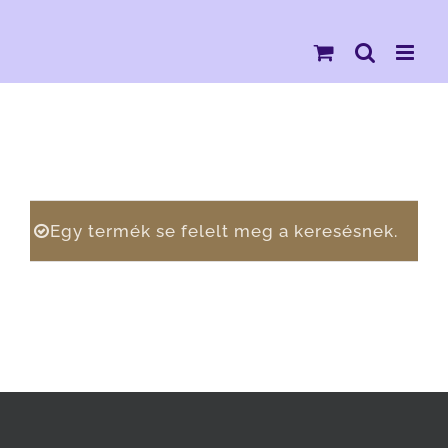
Kihagyás
Egy termék se felelt meg a keresésnek.