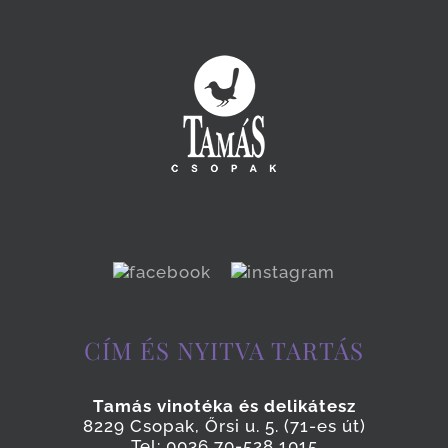
CÍM ÉS NYITVA TARTÁS
Tamás vinotéka és delikátesz
8229 Csopak, Őrsi u. 5. (71-es út)
Tel: 0036 70-528 1015