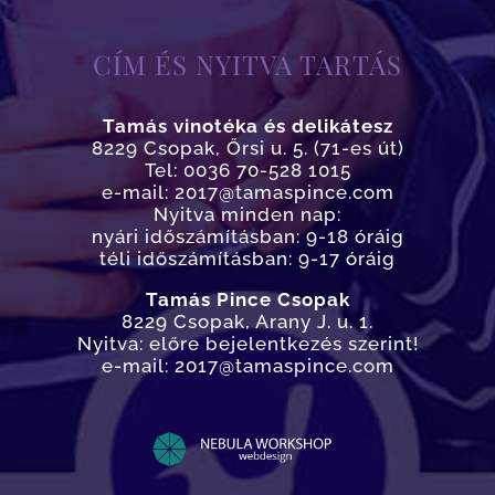
CÍM ÉS NYITVA TARTÁS
Tamás vinotéka és delikátesz
8229 Csopak, Őrsi u. 5. (71-es út)
Tel: 0036 70-528 1015
e-mail: 2017@tamaspince.com
Nyitva minden nap:
nyári időszámításban: 9-18 óráig
téli időszámításban: 9-17 óráig
Tamás Pince Csopak
8229 Csopak, Arany J. u. 1.
Nyitva: előre bejelentkezés szerint!
e-mail: 2017@tamaspince.com